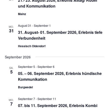
21.- 23. August 2026, Erlebnis Alltag/ Rudel
u
t
und Kommunikation
n
n
u
.
g
Mainz
n
A
g
n
August 31
-
September 1
MO.
e
31
s
31. August- 01. September 2026, Erlebnis tiefe
n
i
Verbundenheit
S
c
Hessisch Oldendorf
u
h
t
c
September 2026
e
h
September 5
-
September 6
n
SA.
e
5
05. – 06. September 2026, Erlebnis hündische
-
u
Kommunikation
N
n
a
Burgwedel
d
v
A
i
September 7
-
September 11
MO.
7
n
g
07. bis 11. September 2026, Erlebnis Kombi