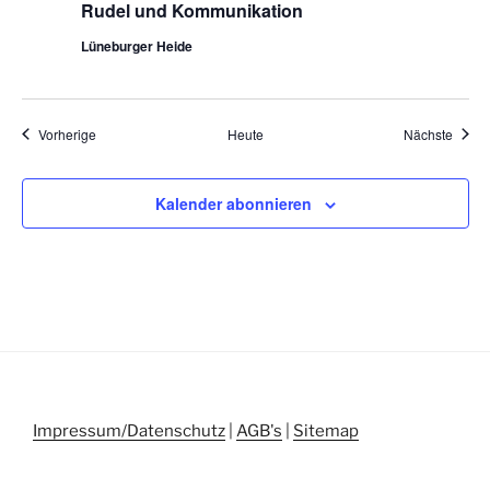
s
a
Rudel und Kommunikation
t
i
Lüneburger Heide
i
c
o
h
n
t
Veranstaltungen
Veran
Vorherige
Heute
Nächste
e
n
Kalender abonnieren
,
N
a
v
i
g
a
Impressum/Datenschutz
|
AGB's
|
Sitemap
t
i