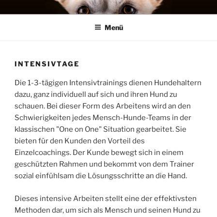
Zum
MENSCH HUND SYSTEME
Training, Seminare, Coaching – Michael Stephan
Inhalt
Menü
springen
INTENSIVTAGE
Die 1-3-tägigen Intensivtrainings dienen Hundehaltern
dazu, ganz individuell auf sich und ihren Hund zu
schauen. Bei dieser Form des Arbeitens wird an den
Schwierigkeiten jedes Mensch-Hunde-Teams in der
klassischen "One on One" Situation gearbeitet. Sie
bieten für den Kunden den Vorteil des
Einzelcoachings. Der Kunde bewegt sich in einem
geschützten Rahmen und bekommt von dem Trainer
sozial einfühlsam die Lösungsschritte an die Hand.
Dieses intensive Arbeiten stellt eine der effektivsten
Methoden dar, um sich als Mensch und seinen Hund zu