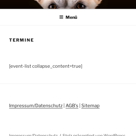
Zum
MENSCH HUND SYSTEME
Training, Seminare, Coaching – Michael Stephan
Inhalt
Menü
springen
TERMINE
[event-list collapse_content=true]
Impressum/Datenschutz
|
AGB's
|
Sitemap
Impressum/Datenschutz
Stolz präsentiert von WordPress