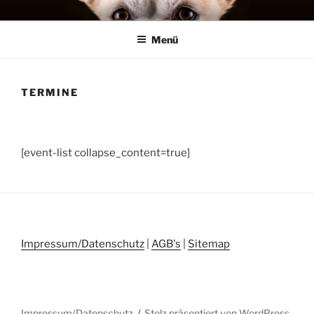
Zum
MENSCH HUND SYSTEME
Training, Seminare, Coaching – Michael Stephan
Inhalt
Menü
springen
TERMINE
[event-list collapse_content=true]
Impressum/Datenschutz
|
AGB's
|
Sitemap
Impressum/Datenschutz
Stolz präsentiert von WordPress