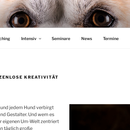
UND SYSTEME
– Michael Stephan
ching
Intensiv
Seminare
News
Termine
ZENLOSE KREATIVITÄT
und jedem Hund verbirgt
und Gestalter. Und wem es
ner eigenen Um-Welt zentriert
 täglich große