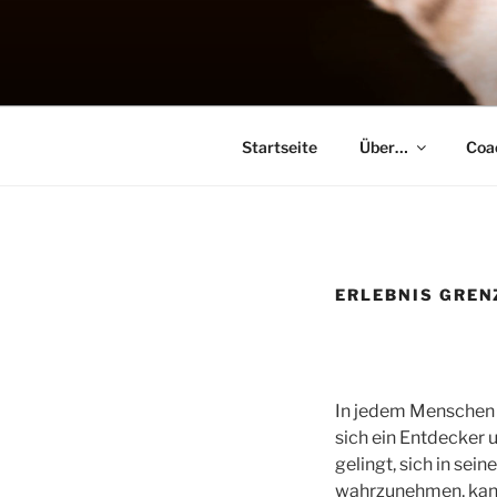
Zum
Inhalt
MENSCH H
springen
Training, Seminare, Coaching 
Startseite
Über…
Coa
ERLEBNIS GREN
In jedem Menschen 
sich ein Entdecker 
gelingt, sich in sei
wahrzunehmen, kann