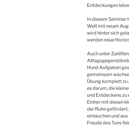
Entdeckungen lebe
In diesem Seminar l
Welt mit neuen Aug
wird hinter sich g
werden neue Horizo
Auch unter Zuhilfe
Alltagsgegenstän
Hund Aufgaben geste
gemeinsam wachsen. 
Übung komplett zu 
es darum, die klein
und Entdeckens zu 
Einher mit diesen kl
der Ruhe gefördert
eintauchen und aus
Freude des Tuns fei