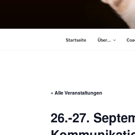
Zum
Inhalt
MENSCH H
springen
Training, Seminare, Coaching 
Startseite
Über…
Coa
« Alle Veranstaltungen
26.-27. Septe
Kommunikati