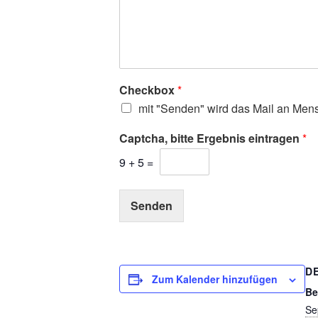
Checkbox
*
mit "Senden" wird das Mail an Men
Captcha, bitte Ergebnis eintragen
*
9
+
5
=
Senden
D
Zum Kalender hinzufügen
Be
Se