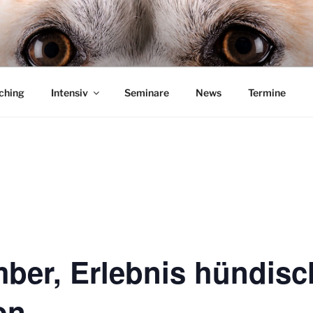
UND SYSTEME
– Michael Stephan
ching
Intensiv
Seminare
News
Termine
mber, Erlebnis hündisc
on