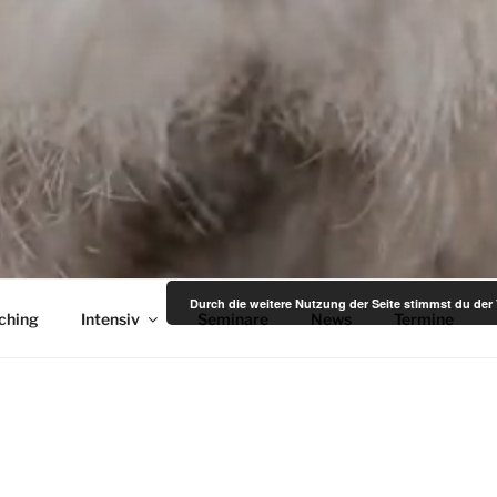
UND SYSTEME
– Michael Stephan
Durch die weitere Nutzung der Seite stimmst du de
ching
Intensiv
Seminare
News
Termine
TE