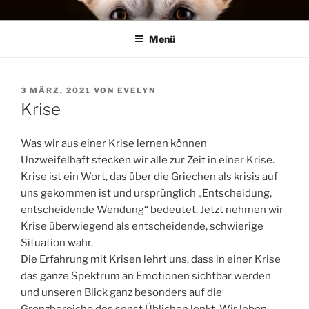
Zum
MENSCH HUND SYSTEME
Training, Seminare, Coaching – Michael Stephan
Inhalt
Menü
springen
VERÖFFENTLICHT
3 MÄRZ, 2021
VON
EVELYN
AM
Krise
Was wir aus einer Krise lernen können
Unzweifelhaft stecken wir alle zur Zeit in einer Krise.
Krise ist ein Wort, das über die Griechen als krisis auf
uns gekommen ist und ursprünglich „Entscheidung,
entscheidende Wendung“ bedeutet. Jetzt nehmen wir
Krise überwiegend als entscheidende, schwierige
Situation wahr.
Die Erfahrung mit Krisen lehrt uns, dass in einer Krise
das ganze Spektrum an Emotionen sichtbar werden
und unseren Blick ganz besonders auf die